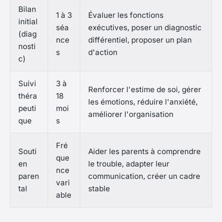
Bilan
1 à 3
Évaluer les fonctions
initial
séa
exécutives, poser un diagnostic
(diag
nce
différentiel, proposer un plan
nosti
s
d'action
c)
Suivi
3 à
Renforcer l'estime de soi, gérer
théra
18
les émotions, réduire l'anxiété,
peuti
moi
améliorer l'organisation
que
s
Fré
Souti
Aider les parents à comprendre
que
en
le trouble, adapter leur
nce
paren
communication, créer un cadre
vari
tal
stable
able