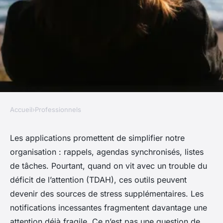
Accueil
›
Professionnels
PROFESSIONNELS
Top services de soutien
Les applications promettent de simplifier notre
organisation : rappels, agendas synchronisés, listes
psychologique pour TDAH à
de tâches. Pourtant, quand on vit avec un trouble du
Mandelieu
déficit de l’attention (TDAH), ces outils peuvent
devenir des sources de stress supplémentaires. Les
Silvère
•
20/05/2026 10:04
•
8 min de lecture
notifications incessantes fragmentent davantage une
attention déjà fragile. Ce n’est pas une question de