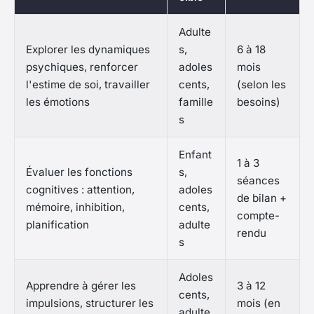
Adulte
Explorer les dynamiques
s,
6 à 18
psychiques, renforcer
adoles
mois
l'estime de soi, travailler
cents,
(selon les
les émotions
famille
besoins)
s
Enfant
1 à 3
Évaluer les fonctions
s,
séances
cognitives : attention,
adoles
de bilan +
mémoire, inhibition,
cents,
compte-
planification
adulte
rendu
s
Adoles
Apprendre à gérer les
3 à 12
cents,
impulsions, structurer les
mois (en
adulte