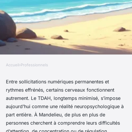
Accueil
›
Professionnels
PROFESSIONNELS
Soutien psychologique pour
Entre sollicitations numériques permanentes et
rythmes effrénés, certains cerveaux fonctionnent
TDAH à Mandelieu : comment
autrement. Le TDAH, longtemps minimisé, s’impose
l'obtenir ?
aujourd’hui comme une réalité neuropsychologique à
part entière. À Mandelieu, de plus en plus de
Silvère
•
11/05/2026 16:52
•
11 min de lecture
personnes cherchent à comprendre leurs difficultés
d’attention, de concentration ou de régulation