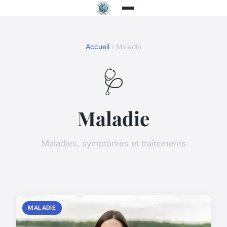
Accueil
› Maladie
🩺
Maladie
Maladies, symptômes et traitements
MALADIE