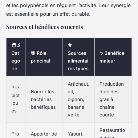
et les polyphénols en régulent l’activité. Leur synergie
est essentielle pour un effet durable.
Sources et bénéfices concrets
🧑‍🔬
🥦
Cat
🎯 Rôle
Sources
✨ Bénéfice
égo
principal
alimentai
majeur
rie
res types
Artichaut,
Production
Pré
Nourrir les
ail,
d'acides
biot
bactéries
oignon,
gras à
iqu
bénéfiques
banane
chaîne
es
verte
courte
Restauratio
Pro
Apporter de
Yaourt,
n de la