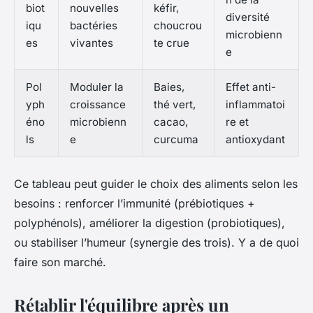
biot
nouvelles
kéfir,
diversité
iqu
bactéries
choucrou
microbienn
es
vivantes
te crue
e
Pol
Moduler la
Baies,
Effet anti-
yph
croissance
thé vert,
inflammatoi
éno
microbienn
cacao,
re et
ls
e
curcuma
antioxydant
Ce tableau peut guider le choix des aliments selon les
besoins : renforcer l’immunité (prébiotiques +
polyphénols), améliorer la digestion (probiotiques),
ou stabiliser l’humeur (synergie des trois). Y a de quoi
faire son marché.
Rétablir l'équilibre après un