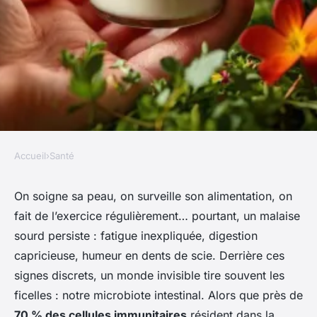
Accueil
›
Santé
SANTÉ
Découvrez 7 astuces pour
On soigne sa peau, on surveille son alimentation, on
fait de l’exercice régulièrement… pourtant, un malaise
booster votre microbiote
sourd persiste : fatigue inexpliquée, digestion
intestinal
capricieuse, humeur en dents de scie. Derrière ces
signes discrets, un monde invisible tire souvent les
Luigi
•
17/06/2026 14:52
•
11 min de lecture
ficelles : notre microbiote intestinal. Alors que près de
70 % des cellules immunitaires
résident dans la