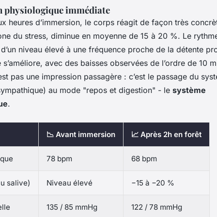
n physiologique immédiate
x heures d’immersion, le corps réagit de façon très concrè
mone du stress, diminue en moyenne de 15 à 20 %. Le rythm
t d’un niveau élevé à une fréquence proche de la détente pr
lle s’améliore, avec des baisses observées de l’ordre de 10
st pas une impression passagère : c’est le passage du sys
sympathique) au mode "repos et digestion" - le
système
ue
.
📉 Avant immersion
📈 Après 2h en forêt
aque
78 bpm
68 bpm
u salive)
Niveau élevé
−15 à −20 %
lle
135 / 85 mmHg
122 / 78 mmHg