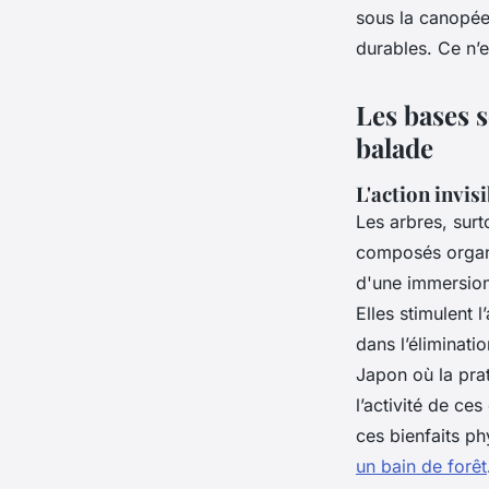
sous la canopée
Florinda
•
08/07/2026 12:06
•
10 min de lecture
durables. Ce n’e
Les bases 
balade
L'action invis
Les arbres, surt
composés organ
d'une immersion 
Elles stimulent l
dans l’éliminat
Japon où la pra
l’activité de ce
ces bienfaits ph
un bain de forêt