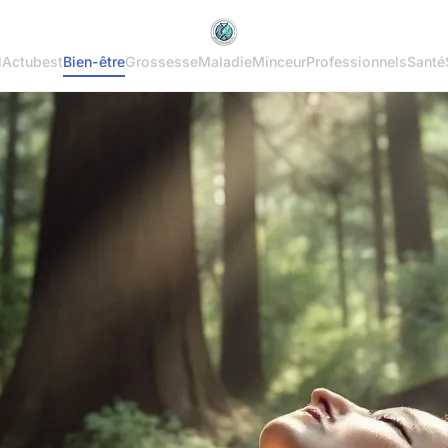
l
Actu
best
Bien-être
Grossesse
Maladie
Minceur
Professionnels
Santé