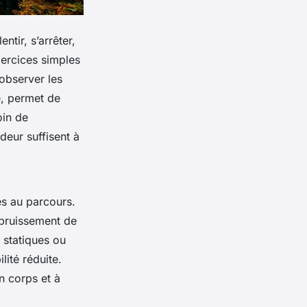
ntir, s’arrêter,
xercices simples
 observer les
e, permet de
oin de
deur suffisent à
és au parcours.
e bruissement de
 statiques ou
ité réduite.
on corps et à