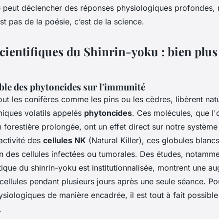
 peut déclencher des réponses physiologiques profondes, 
st pas de la poésie, c’est de la science.
scientifiques du Shinrin-yoku : bien plu
ible des phytoncides sur l'immunité
out les conifères comme les pins ou les cèdres, libèrent nat
iques volatils appelés
phytoncides
. Ces molécules, que l'o
forestière prolongée, ont un effet direct sur notre système
’activité des
cellules NK
(Natural Killer), ces globules blancs
ion des cellules infectées ou tumorales. Des études, notam
tique du
shinrin-yoku
est institutionnalisée, montrent une a
s cellules pendant plusieurs jours après une seule séance. P
ysiologiques de manière encadrée, il est tout à fait possibl
.