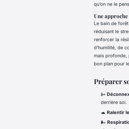
qu’on ne le pens
Une approche 
Le bain de forêt
réduisant le str
renforcer la ré
d’humilité, de c
mais profonde, p
bon plan pour l
Préparer s
📴
Déconnexi
derrière soi.
🐢
Ralentir l
🌬️
Respirati