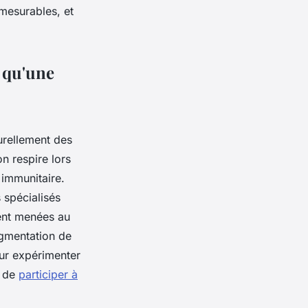
mesurables, et
s qu'une
urellement des
n respire lors
 immunitaire.
 spécialisés
ment menées au
ugmentation de
our expérimenter
e de
participer à