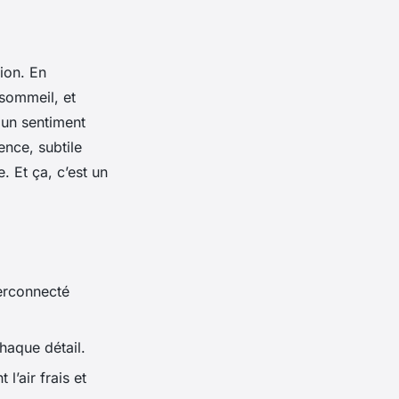
tion. En
 sommeil, et
 un sentiment
ence, subtile
 Et ça, c’est un
erconnecté
haque détail.
l’air frais et