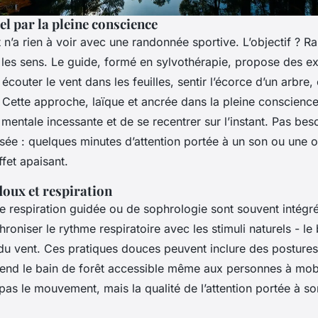
iel par la pleine conscience
n’a rien à voir avec une randonnée sportive. L’objectif ? Rale
us les sens. Le guide, formé en sylvothérapie, propose des e
 écouter le vent dans les feuilles, sentir l’écorce d’un arbre,
. Cette approche, laïque et ancrée dans la pleine conscienc
té mentale incessante et de se recentrer sur l’instant. Pas bes
ée : quelques minutes d’attention portée à un son ou une o
fet apaisant.
ux et respiration
e respiration guidée ou de sophrologie sont souvent intégr
chroniser le rythme respiratoire avec les stimuli naturels - l
e du vent. Ces pratiques douces peuvent inclure des postures
rend le bain de forêt accessible même aux personnes à mobil
t pas le mouvement, mais la qualité de l’attention portée à s
.