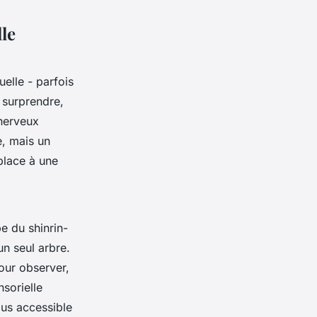
le
uelle - parfois
 surprendre,
 nerveux
e, mais un
place à une
e du shinrin-
un seul arbre.
pour observer,
sorielle
plus accessible