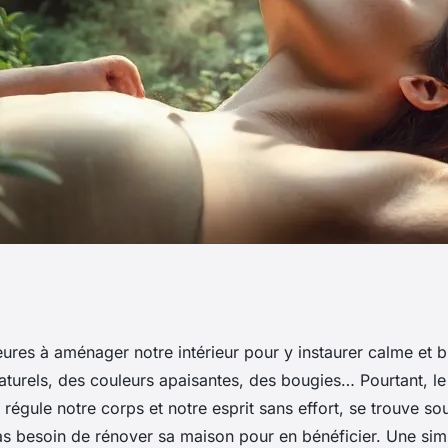
enants du bain de
ures à aménager notre intérieur pour y instaurer calme et b
turels, des couleurs apaisantes, des bougies… Pourtant, le 
n-être
i régule notre corps et notre esprit sans effort, se trouve s
 Pas besoin de rénover sa maison pour en bénéficier. Une si