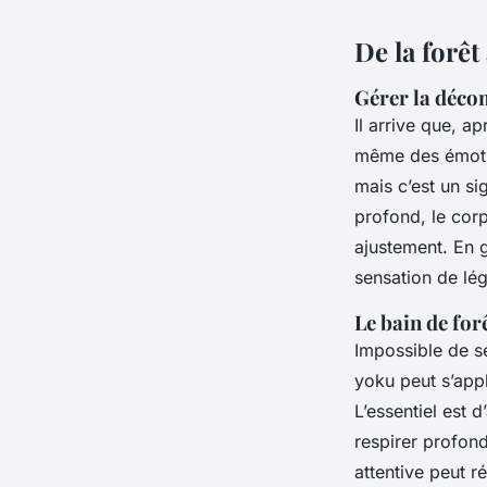
De la forê
Gérer la déco
Il arrive que, a
même des émotio
mais c’est un si
profond, le cor
ajustement. En g
sensation de lég
Le bain de for
Impossible de se
yoku peut s’appl
L’essentiel est 
respirer profond
attentive peut ré