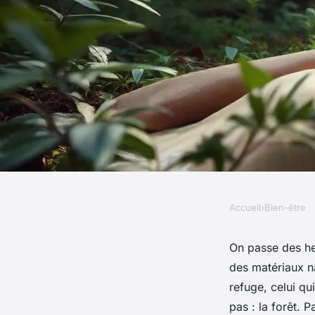
Accueil
›
Bien-être
BIEN-ÊTRE
Les avantages surpr
On passe des he
des matériaux na
forêt pour votre bie
refuge, celui qu
pas : la forêt.