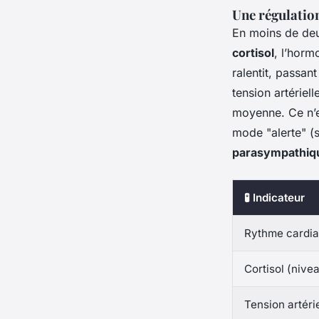
Une régulatio
En moins de deu
cortisol
, l’hor
ralentit, passan
tension artérie
moyenne. Ce n’e
mode "alerte" (
parasympathiq
🧪 Indicateur
Rythme cardi
Cortisol (nivea
Tension artérie