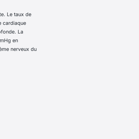
te. Le taux de
e cardiaque
ofonde. La
 mmHg en
tème nerveux du