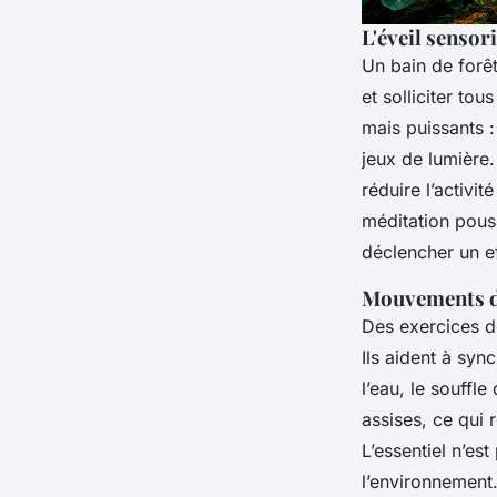
L'éveil sensor
Un bain de forêt 
et solliciter to
mais puissants :
jeux de lumière
réduire l’activi
méditation pouss
déclencher un ef
Mouvements do
Des exercices d
Ils aident à syn
l’eau, le souffl
assises, ce qui 
L’essentiel n’es
l’environnement