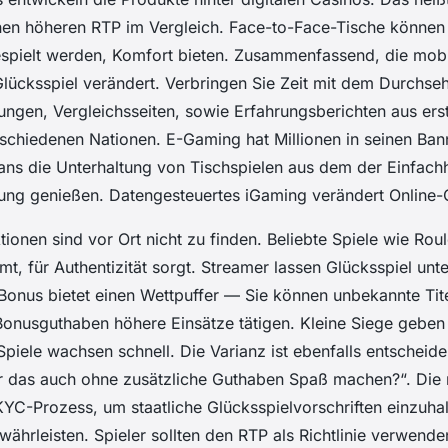
nen höheren RTP im Vergleich. Face-to-Face-Tische können
pielt werden, Komfort bieten. Zusammenfassend, die mobi
Glücksspiel verändert. Verbringen Sie Zeit mit dem Durchse
ngen, Vergleichsseiten, sowie Erfahrungsberichten aus ers
rschiedenen Nationen. E-Gaming hat Millionen in seinen Ba
ans die Unterhaltung von Tischspielen aus dem der Einfachhe
ng genießen. Datengesteuertes iGaming verändert Online-
onen sind vor Ort nicht zu finden. Beliebte Spiele wie Roul
mt, für Authentizität sorgt. Streamer lassen Glücksspiel unt
 Bonus bietet einen Wettpuffer — Sie können unbekannte Tit
Bonusguthaben höhere Einsätze tätigen. Kleine Siege geben
piele wachsen schnell. Die Varianz ist ebenfalls entscheid
r das auch ohne zusätzliche Guthaben Spaß machen?“. Die
KYC-Prozess, um staatliche Glücksspielvorschriften einzuha
währleisten. Spieler sollten den RTP als Richtlinie verwende