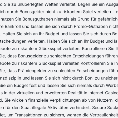
 Sie zu unüberlegten Wetten verleitet. Legen Sie ein Ausga
ich durch Bonusgelder nicht zu riskantem Spiel verleiten. L
 nutzen Sie Bonusguthaben niemals als Grund für gefährlich
hre Bankroll und lassen Sie sich durch Promo-Guthaben nich
. Halten Sie sich an Ihr Budget und lassen Sie sich durch B
scheidungen verleiten. Halten Sie sich an Ihr Budget und la
bote zu riskantem Glücksspiel verleiten. Kontrollieren Sie
ie, dass Bonusgelder zu schlechten Entscheidungen führen.
ebote zu riskantem Glücksspiel verleiten|Kontrollieren Sie 
ie, dass Prämiengelder zu schlechten Entscheidungen führe
anzdisziplin und lassen Sie sich nicht durch Boni zu unsiche
 Sie ein Budget fest und lassen Sie sich niemals durch Werb
s in der virtuellen und erweiterten Realität in Internet-Casino
. Sie wickeln finanzielle Verpflichtungen ab von Nutzern, di
llen für den Staat illegale Aktivitäten verhindert. Secure Soc
t, um Transaktionen zu sichern, wahren die Vertraulichkeit