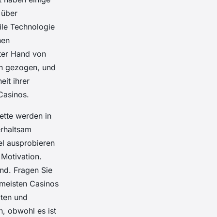
 über
le Technologie
hen
ter Hand von
nn gezogen, und
it ihrer
Casinos.
ette werden in
erhaltsam
el ausprobieren
 Motivation.
end. Fragen Sie
 meisten Casinos
lten und
n, obwohl es ist