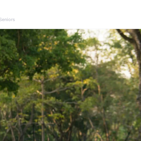
Seniors